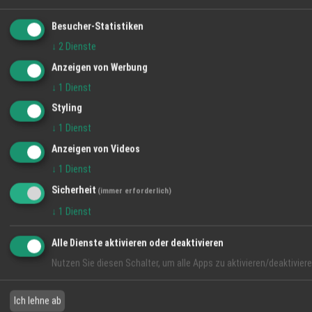
Branchen
Besucher-Statistiken
Events und Veranstaltungen
↓
2
Dienste
Anzeigen von Werbung
News aus der Region
↓
1
Dienst
Styling
Jobangebote aus der Region
↓
1
Dienst
Anzeigen von Videos
Hotline & Support
↓
1
Dienst
Sicherheit
(immer erforderlich)
↓
1
Dienst
Alle Dienste aktivieren oder deaktivieren
Nutzen Sie diesen Schalter, um alle Apps zu aktivieren/deaktiviere
All Rights Reserved 2026 © powered by
HT24 Services GmbH
Cookieeinstellungen
–
Login
Ich lehne ab