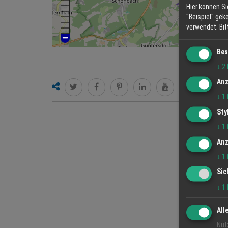
Hier können Si
"Beispiel" gek
verwendet.
Bi
Bes
↓
2
Anz
↓
1
Sty
↓
1
Anz
↓
1
Sic
↓
1
All
Nut