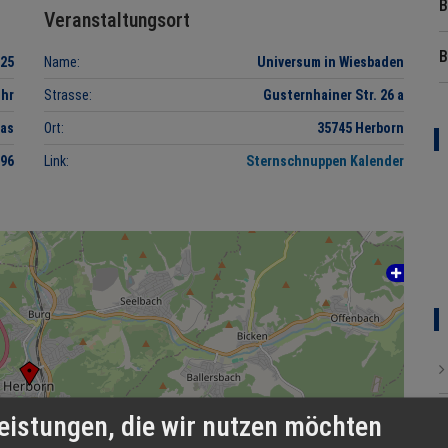
B
Veranstaltungsort
B
025
Name:
Universum in Wiesbaden
Uhr
Strasse:
Gusternhainer Str. 26 a
Das
Ort:
35745 Herborn
996
Link:
Sternschnuppen Kalender
eistungen, die wir nutzen möchten