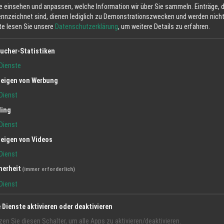
e einsehen und anpassen, welche Information wir über Sie sammeln. Einträge, d
ennzeichnet sind, dienen lediglich zu Demonstrationszwecken und werden nicht 
tte lesen Sie unsere
Datenschutzerklärung
, um weitere Details zu erfahren.
ucher-Statistiken
Dienste
eigen von Werbung
Sternschnuppen
Dienst
ling
Dienst
eigen von Videos
Dienst
herheit
(immer erforderlich)
Dienst
e Dienste aktivieren oder deaktivieren
zen Sie diesen Schalter, um alle Apps zu aktivieren/deaktivieren.