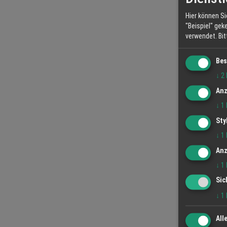
Hier können Si
"Beispiel" gek
verwendet.
Bi
Bes
↓
2
Anz
↓
1
Sty
↓
1
Anz
↓
1
Sic
↓
1
All