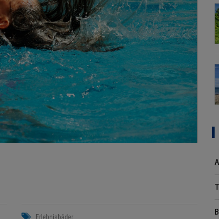
A
T
B
Erlebnisbäder